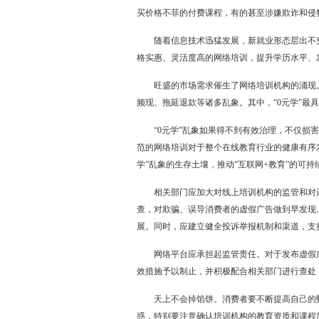
买价格不菲的付费课程，有的甚至涉嫌欺诈和侵
随着信息技术迅猛发展，新就业形态层出不穷
格实惠、灵活度高的网络培训，提升学历水平、
旺盛的市场需求催生了网络培训机构的涌现。
频现、拖延退款等诸多乱象。其中，“0元学”最
“0元学”乱象如果得不到有效治理，不仅损害
范的网络培训对于整个在线教育行业的健康有序
学”乱象的生存土壤，推动“互联网+教育”的可持
相关部门应加大对线上培训机构的监管和对违
查，对欺骗、误导消费者的虚假广告做到早发现
展。同时，应建立健全投诉举报机制和渠道，支
网络平台应承担起监管责任。对于发布虚假广
效措施予以制止，并积极配合相关部门进行查处
天上不会掉馅饼。消费者要不断提高自己的甄
惑，特别要注意确认培训机构的教育资质和课程