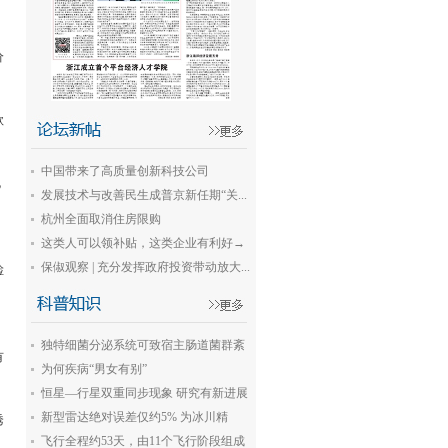
价
款
中国带来了高质量创新科技公司
规
发展技术与改善民生成普京新任期“关...
杭州全面取消住房限购
这类人可以领补贴，这类企业有利好→
保俶观察 | 充分发挥政府投资带动放大...
检
独特细菌分泌系统可致宿主肠道菌群紊
有
乱
为何疾病“男女有别”
恒星—行星双重同步现象 研究有新进展
新型雷达绝对误差仅约5% 为冰川精
诱
准“...
飞行全程约53天，由11个飞行阶段组成