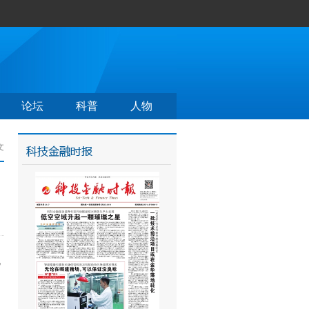
论坛
科普
人物
文
乱