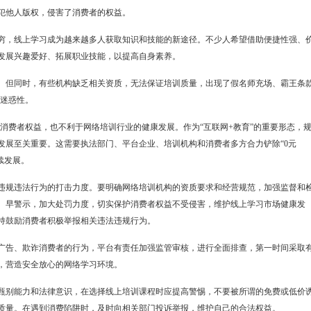
犯他人版权，侵害了消费者的权益。
，线上学习成为越来越多人获取知识和技能的新途径。不少人希望借助便捷性强、
发展兴趣爱好、拓展职业技能，以提高自身素养。
但同时，有些机构缺乏相关资质，无法保证培训质量，出现了假名师充场、霸王条
具迷惑性。
消费者权益，也不利于网络培训行业的健康发展。作为“互联网+教育”的重要形态，
发展至关重要。这需要执法部门、平台企业、培训机构和消费者多方合力铲除“0元
续发展。
规违法行为的打击力度。要明确网络培训机构的资质要求和经营规范，加强监督和
、早警示，加大处罚力度，切实保护消费者权益不受侵害，维护线上学习市场健康发
持鼓励消费者积极举报相关违法违规行为。
告、欺诈消费者的行为，平台有责任加强监管审核，进行全面排查，第一时间采取
，营造安全放心的网络学习环境。
别能力和法律意识，在选择线上培训课程时应提高警惕，不要被所谓的免费或低价
质量。在遇到消费陷阱时，及时向相关部门投诉举报，维护自己的合法权益。