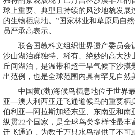
独特的景观展现了巴丹吉林沙漠非凡的
球上重要、典型且持续的风沙地貌发展
的生物栖息地。”国家林业和草原局自
员严承高表示。
联合国教科文组织世界遗产委员会认
沙山湖泊群独特、稀有、绝妙的高大沙
丘间湖泊，是温带和超干旱气候下沙漠
出范例，也是全球范围内具有罕见自然
中国黄(渤)海候鸟栖息地位于世界最
亚—澳大利西亚迁飞通道候鸟的重要栖
伯利亚—阿拉斯加经东亚、东南亚和南
纵贯22个国家，是全球鸟类多样性最丰
迁飞通道，为数千万只水鸟提供了不可