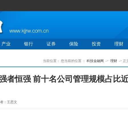
产业
银行
证券
保险
投资
理财
当前位置：
您当前的位置 ：
科技金融网
->
理财
-> 正
强者恒强 前十名公司管理规模占比
者：王思文