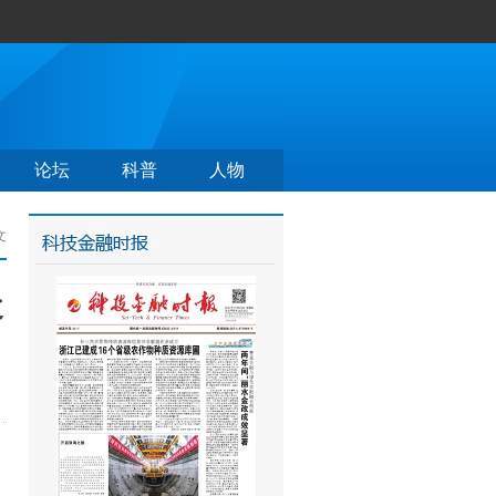
论坛
科普
人物
文
近