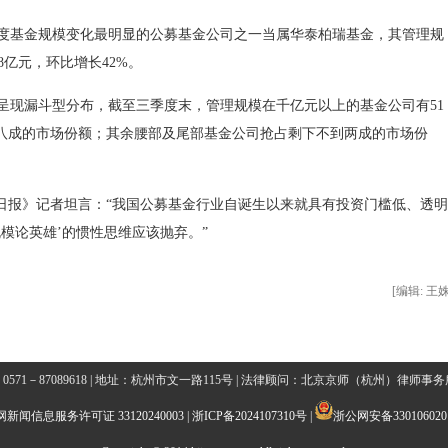
基金规模变化最明显的公募基金公司之一当属华泰柏瑞基金，其管理规
.48亿元，环比增长42%。
现漏斗型分布，截至三季度末，管理规模在千亿元以上的基金公司有51
超八成的市场份额；其余腰部及尾部基金公司抢占剩下不到两成的市场份
报》记者坦言：“我国公募基金行业自诞生以来就具有投资门槛低、透明
模论英雄’的惯性思维应该抛弃。”
[编辑: 王姝
0571－87089618 | 地址：杭州市文一路115号 | 法律顾问：北京京师（杭州）律师事
新闻信息服务许可证 33120240003
|
浙ICP备2024107310号
|
浙公网安备3301060201