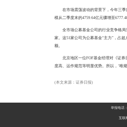
在市场震荡波动的背景下，今年三季度
模从二季度末的4759.64亿元骤增至6777
全市场公募基金公司的行业竞争格局呈
家。这51家公司为公募基金“主力”，占
额。
北京地区一位FOF基金经理对《证券日
度高、运作规范等明显优势。所以，‘唯规
(本文来源：证券日报)
举报电话：
互联网