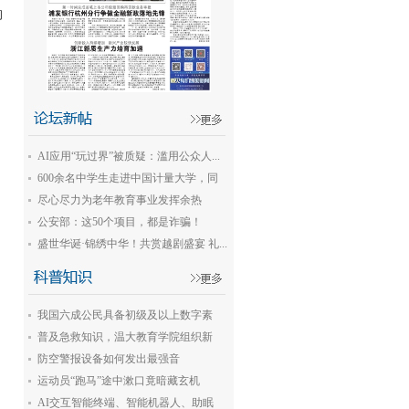
构
AI应用“玩过界”被质疑：滥用公众人...
600余名中学生走进中国计量大学，同
上...
尽心尽力为老年教育事业发挥余热
公安部：这50个项目，都是诈骗！
盛世华诞·锦绣中华！共赏越剧盛宴 礼...
我国六成公民具备初级及以上数字素
养...
普及急救知识，温大教育学院组织新
生...
防空警报设备如何发出最强音
运动员“跑马”途中漱口竟暗藏玄机
AI交互智能终端、智能机器人、助眠