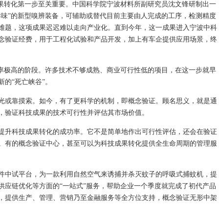
果转化第一步至关重要。中国科学院宁波材料所副研究员沈文锋研制出一
异味”的新型嗅辨装备，可辅助或替代目前主要由人完成的工序，检测精度
难题，这项成果迟迟难以走向产业化。直到今年，这一成果进入宁波中科
念验证经费，用于工程化试验和产品开发，加上有车企提供应用场景，终
率极高的阶段。许多技术不够成熟、商业可行性低的项目，在这一步就早
的“死亡峡谷”。
或靠摸索。如今，有了更科学的机制，即概念验证。顾名思义，就是通
，验证科技成果的技术可行性并评估其市场价值。
升科技成果转化的成功率。它不是简单地作出可行性评估，还会在验证
。有的概念验证中心，甚至可以为科技成果转化提供全生命周期的管理服
中试平台，为一款利用自然空气来诱捕并杀灭蚊子的呼吸式捕蚊机，提
供应链优化等方面的“一站式”服务，帮助企业一个季度就完成了初代产品
，提供生产、管理、营销乃至金融服务等全方位支持，概念验证无形中架