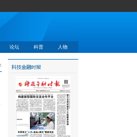
论坛
科普
人物
文