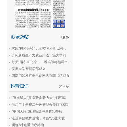
实践“枫桥经验”，压实“八小时以外...
开拓新质生产力就业渠道，温大学前
教...
每天消耗100亿个，二维码即将枯竭？ ...
安徽大学智能学部成立
四部门印发打击电信网络诈骗《惩戒办
法》
“近视星人”摘掉眼镜 听力会“打折”吗
浙江产！朱雀二号改进型火箭首飞成功
“中国天眼”发现新脉冲星超1000颗
走进科普教育基地，体验“沉浸式”国...
明确5种减重治疗药物