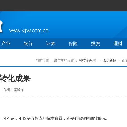
产业
银行
证券
保险
投资
理财
当前位置：
您当前的位置 ：
科技金融网
->
论坛新帖
-> 正
多转化成果
作者：窦瀚洋
分不易，不仅要有相应的技术背景，还要有敏锐的商业眼光。