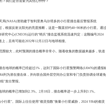
？我们是否需要为其忧心忡忡？
天局(NASA)资助建于智利里奥乌尔塔多的小行星撞击最后警报系统
闪过，根据反射太阳光的亮度推断，这是一颗直径约40~90米的小行星。通
究中心(CNEOS)运行的“哨兵”撞击监视系统迅速判定：这颗编号2024
上，且有可能在2032年12月22日与地球相撞。
围较大，此时预测的撞击概率非常小。随着收集的数据越来越多，轨道
R4撞击地球的概率已经超过1%，达到了国际小行星预警网络(IAWN)的通报
24 YR4列为潜在撞击体，并向联合国外层空间办公室和专门负责协调全球避免
组”发出警报。
击地球的概率已增加到2.3%。2月18日，撞击概率进一步上升到3.1%。
的小行星”。国际上往往使用“都灵指数”衡量小行星威胁，2024 YR4的都灵