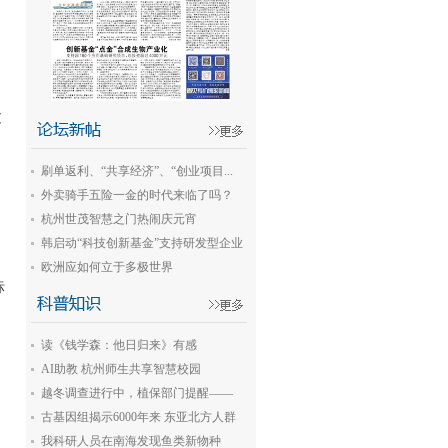
过
刷单返利、“共享经济”、“创业项目...
外卖骑手五险一金的时代来临了吗？
杭州世茂智慧之门热闹庆元宵
韩启动“科技创新基金”支持研发型企业
欧洲应如何立于多极世界
标
读《钱学森：他日归来》有感
AI助教 杭州师生共享智慧校园
越冬调查进行中，植保部门提醒——
今...
古基因组揭示6000年来 东亚北方人群
遗...
我科研人员在南海发现鱼类新物种