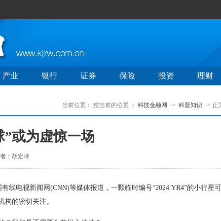
产业
银行
证券
保险
投资
理财
当前位置：
您当前的位置 ：
科技金融网
->
科普知识
-> 正
地球”或为虚惊一场
者：胡定坤
国有线电视新闻网(CNN)等媒体报道，一颗临时编号“2024 YR4”的小行星
天机构的密切关注。