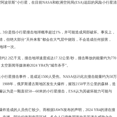
“阿波菲斯”小行星，在目前NASA和欧洲空间局(ESA)追踪的风险小行星清
3分是指小行星撞击地球概率超过1%，并可能造成局部破坏。事实上，
情，但绝大部分“天外来客”都会在大气层中烧毁，不会造成任何损害，
击地球一次。
重约2.2亿千克，撞击地球速度或达17.32公里/秒，撞击释放的能量约为770
太空新闻等媒体称2024 YR4为“城市杀手”。
行星撞击事件，造成近1500人受伤。NASA估计此次撞击能量约为50万
/16。1908年，俄罗斯通古斯地区发生大爆炸，摧毁2150平方公里的森林，造
认为是一颗直径50—60米的小行星撞击，ESA认为其破坏能力可能与
成的人员伤亡较少。而根据IAWN发布的声明，2024 YR4的潜在撞