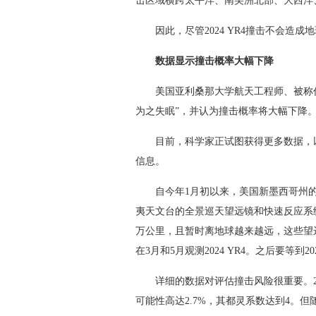
击区域横跨太平洋、南美洲北部、大西洋
因此，尽管2024 YR4撞击不会造成
数据显示撞击概率大幅下降
美国亚利桑那大学航天工程师、被称作“
为之失眠”，并认为撞击概率将大幅下降
目前，科学家正试图获得更多数据，以便
信息。
自今年1月初以来，美国新墨西哥州的马
夷天文台的全景巡天望远镜和快速反应系统均
万公里，且暂时离地球越来越远，这些望远
在3月和5月观测2024 YR4。之后要等
详细的数据对评估撞击风险很重要。2004
可能性高达2.7%，其都灵系数达到4。但