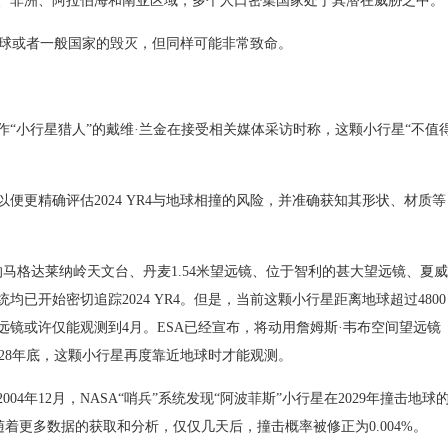
、非洲、阿拉伯海和南亚区域，多个人口密集国家处于其潜在威胁之中。
地球或者一般国家的毁灭，但同样可能非常致命。
小行星猎人”的戴维·兰金在接受相关媒体采访时称，这颗小行星“不值
。
更精确评估2024 YR4与地球相撞的风险，并准确获知其形状、材质等
格达莱纳岭天文台、丹麦1.54米望远镜、位于智利的甚大望远镜、夏威
已开始密切追踪2024 YR4。但是，当前这颗小行星距离地球超过4800
镜或许仅能观测到4月。ESA已经宣布，将动用詹姆斯·韦布空间望远镜
到2028年底，这颗小行星再度靠近地球时才能观测。
年12月，NASA“哨兵”系统发现“阿波菲斯”小行星在2029年撞击地球
随着更多数据的获取和分析，仅仅几天后，撞击概率被修正为0.004%。