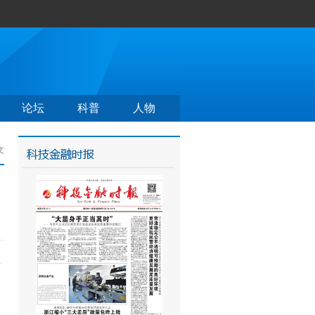
论坛
科普
人物
文
可