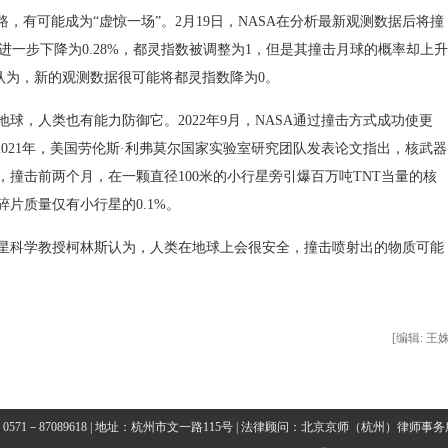
老路，有可能成为“虚惊一场”。2月19日，NASA在分析最新观测数据后将撞
率进一步下降为0.28%，都灵指数被调整为1，但是其撞击月球的概率却上升
认为，新的观测数据很可能将都灵指数降为0。
，人类也有能力防御它。2022年9月，NASA通过撞击方式成功使更
2021年，美国劳伦斯·利弗莫尔国家实验室研究团队发表论文指出，核武器
撞击前两个月，在一颗直径100米的小行星旁引爆百万吨TNT当量的核
片质量仅有小行星的0.1%。
科学教授柯林斯认为，人类在地球上会很安全，撞击喷射出的物质可能
[编辑: 王姝
0571－87089618 | 地址：杭州市文一路115号 | 法律顾问：北京京师（杭州）律师事