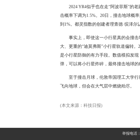
2024 YR4似乎也在走“阿波菲斯”的
击概率下调为1.5%。20日，撞击地球概
到1%。都灵指数的创建者理查德·缤泽尔
事实上，即使这一小行星真的会撞击地球
大、更重的“迪莫弗斯”小行星轨道偏转。
是小行星防御的有力手段。数值模拟发现，
弹，可以将小行星炸碎，最终撞击地球的碎
至于撞击月球，伦敦帝国理工大学行星
飞向地球，但会在大气层中燃烧殆尽。
(本文来源：科技日报)
举报电话：