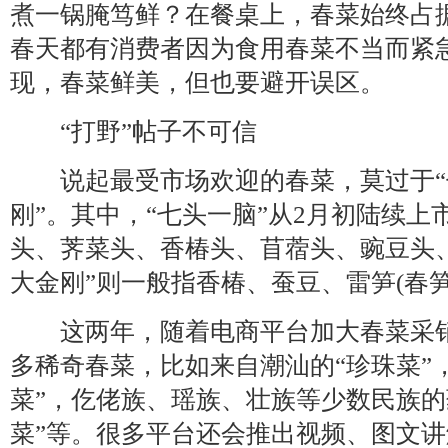
煮一锅腌笃鲜？在餐桌上，春菜始终占
春天都有消费者因为食用春菜不当而紧
现，春菜鲜美，但也要避开误区。
“打野”帖子不可信
说起最受市场欢迎的春菜，莫过于“七
刚”。其中，“七头一脑”从2月初陆续
头、荠菜头、香椿头、苜蓿头、豌豆头
大金刚”则一般指香椿、蚕豆、雷笋(春笋
这两年，随着电商平台加大春菜采销
多稀奇春菜，比如来自潮汕的“珍珠菜”
菜”，仡佬族、瑶族、壮族等少数民族的
菜”等。很多平台还会推出视频、图文