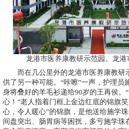
龙港市医养康教研示范园。龙港
而在几公里外的龙港市医养康教研示
供了另一种可能。“咔嚓”一声，护理员
身将叠好的羊毛衫递给90岁的王再侯。
心！”老人指着门框上金边红底的锦旗笑
心，令人暖心”的锦旗，是他送给施学
间盘突出、肠胃病等困扰，多亏施学珠