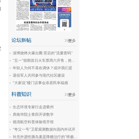
法
回
交
淄博烧烤火爆出圈 背后的“流量密码”
“五一”假期首日火车票周六开售，抢...
年轻人为何不喜欢调休？或许我们是
在...
退役军人共同参与现代社区建设
“大家说”楼门议事会添居民幸福感
生态环境专家行走进衢州
席南华院士青田开讲数学
德清航空科普体验馆开馆
“夸父一号”卫星观测数据向国内外试开
放
补充外源性胰岛素是降糖治疗的“终极...