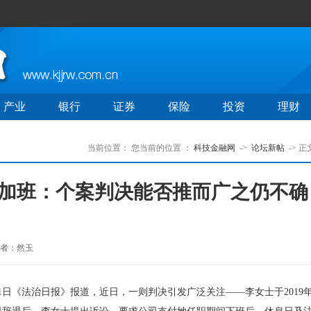
产业
银行
证券
保险
投资
理财
当前位置：
您当前的位置 ：
科技金融网
->
论坛新帖
-> 正
定加班：个案判决能否推而广之仍不确
者：然玉
日《法治日报》报道，近日，一则判决引发广泛关注——李女士于2019