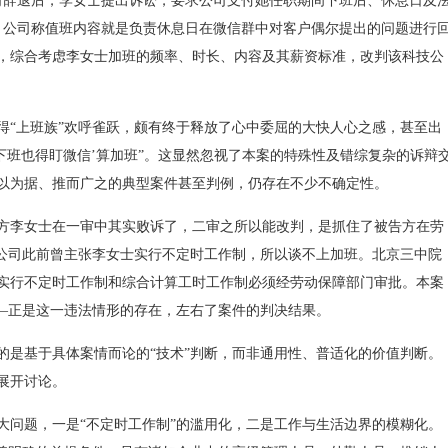
司辞退后，李女士提出诉讼，要求公司支付她任职期间下班后、休息日及
此，公司称值班内容就是负责休息日在微信群中对客户偶尔提出的问题进行
，综合考虑李女士加班的频率、时长、内容及其薪资标准，改判该科技公
“上班族”欢呼雀跃，颇有终于释放了心中委屈的大快人心之感，甚至出
下班也得盯微信’算加班”。这显然忽视了本案的特殊性及错综复杂的诉辩
以为据、推而广之的典型案件甚至判例，仍存在不少不确定性。
李女士在一审中其实败诉了，二审之所以能改判，是抓住了被告方在劳
。公司此前曾主张李女士实行不定时工作制，所以谈不上加班。北京三中院
实行不定时工作制和综合计算工时工作制必须经劳动保障部门审批。本案
——正是这一违法情形的存在，左右了案件的判决结果。
是基于具体案情而论的“技术”判断，而非通用性、普适化的价值判断。
展开讨论。
问题，一是“不定时工作制”的滥用化，二是工作与生活边界的模糊化。