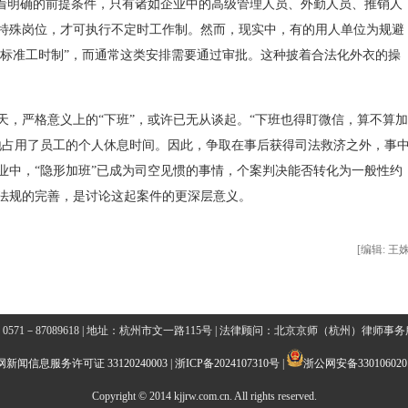
有着明确的前提条件，只有诸如企业中的高级管理人员、外勤人员、推销人
特殊岗位，才可执行不定时工作制。然而，现实中，有的用人单位为规避
“标准工时制”，而通常这类安排需要通过审批。这种披着合法化外衣的操
严格意义上的“下班”，或许已无从谈起。“下班也得盯微信，算不算加
地占用了员工的个人休息时间。因此，争取在事后获得司法救济之外，事
业中，“隐形加班”已成为司空见惯的事情，个案判决能否转化为一般性约
法规的完善，是讨论这起案件的更深层意义。
[编辑: 王姝
0571－87089618 | 地址：杭州市文一路115号 | 法律顾问：北京京师（杭州）律师事
新闻信息服务许可证 33120240003
|
浙ICP备2024107310号
|
浙公网安备3301060201
Copyright © 2014 kjjrw.com.cn. All rights reserved.