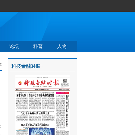
论坛
科普
人物
文
年