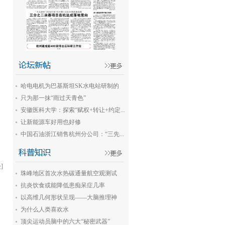
哈电电机为巴基斯坦SK水电站研制的
首...
只为那一抹“雨过天青色”
安徽医科大学：探索“赋权+转让+约定...
让新能源车好用也好修
中国石油浙江销售杭州分公司：“三先...
]
珠峰地区首次水热碳通量航空观测试
验...
抗炎饮食或能降低患痴呆症几率
以高维几何形状呈现——大脑推理神
经...
为什么人类喜欢水
顶尖运动员脑中的六大“秘密武器”