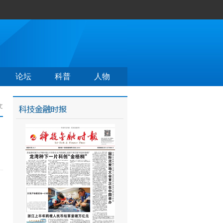
论坛
科普
人物
文