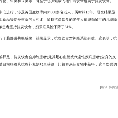
物、鱼类和豆类等，有益于心脏健康的地中海饮食也属于抗炎饮食。
进行，涉及英国生物库内84000多名老人，历时约13年。研究结果显
工食品等促炎饮食的人相比，坚持抗炎饮食的老年人罹患痴呆症的几率降
年患者坚持抗炎饮食，痴呆症风险下降了31%。
行了脑部磁共振成像，结果显示，抗炎饮食对神经系统有益。这表明，抗
是，抗炎饮食会抑制患者(尤其是心血管或代谢性疾病患者)全身的炎
处目前很难从抗炎补充剂那里获得，比较容易从食物中获得，这再次强调
[编辑: 陈路漫