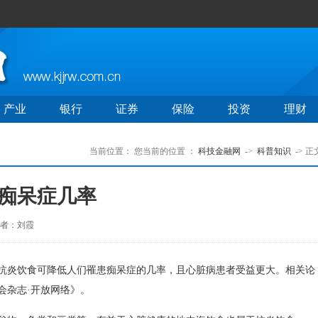
产业
银行
证券
保险
投资
理财
当前位置：
您当前的位置 ：
科技金融网
->
科普知识
-> 正
痴呆症几率
者：刘霞
炎饮食可降低人们罹患痴呆症的几率，且心脏病患者受益更大。相关论
会杂志·开放网络》。