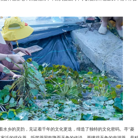
水乡的灵韵，见证着千年的文化更迭，缔造了独特的文化密码。寻“菱
马家浜的碳化菱、听闻菱因乾隆而无角的传说、更懂得无角的南湖菱，是