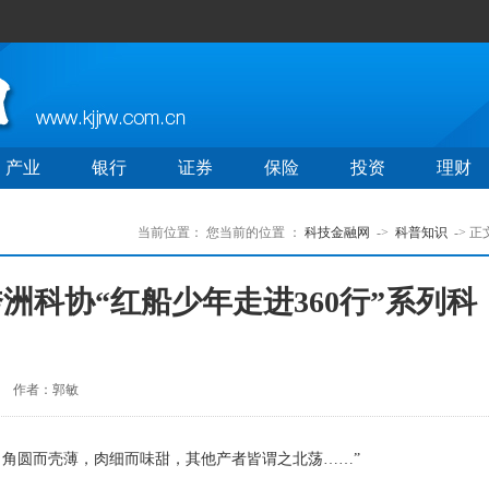
产业
银行
证券
保险
投资
理财
当前位置：
您当前的位置 ：
科技金融网
->
科普知识
-> 正
秀洲科协“红船少年走进360行”系列科
作者：郭敏
角圆而壳薄，肉细而味甜，其他产者皆谓之北荡……”