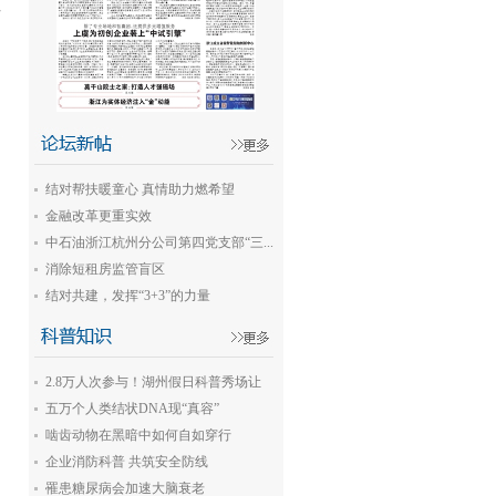
画
结对帮扶暖童心 真情助力燃希望
金融改革更重实效
中石油浙江杭州分公司第四党支部“三...
消除短租房监管盲区
结对共建，发挥“3+3”的力量
2.8万人次参与！湖州假日科普秀场让
孩...
五万个人类结状DNA现“真容”
啮齿动物在黑暗中如何自如穿行
企业消防科普 共筑安全防线
罹患糖尿病会加速大脑衰老