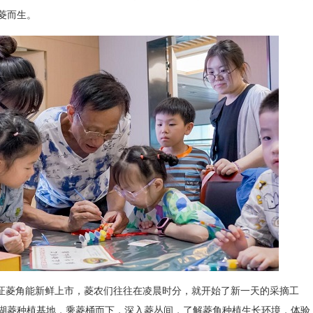
菱而生。
证菱角能新鲜上市，菱农们往往在凌晨时分，就开始了新一天的采摘工
湖菱种植基地，乘菱桶而下，深入菱丛间，了解菱角种植生长环境，体验