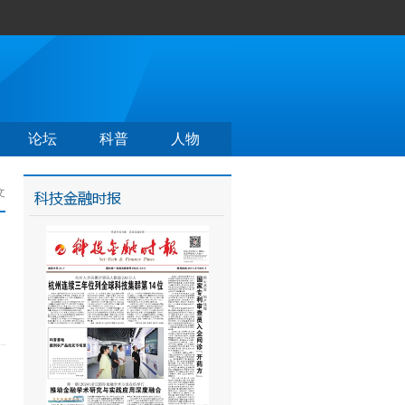
论坛
科普
人物
文