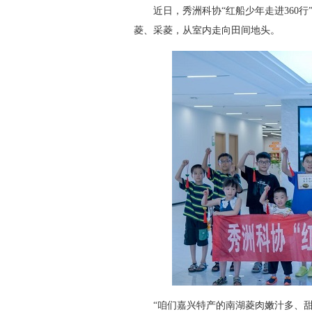
近日，秀洲科协“红船少年走进360行
菱、采菱，从室内走向田间地头。
“咱们嘉兴特产的南湖菱肉嫩汁多、甜脆