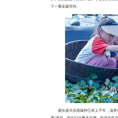
了一番采菱劳作。
菱在嘉兴水面栽种已有上千年，滋养着
香”来处，学生们从餐桌反溯，知道千年