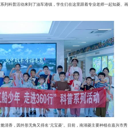
”系列科普活动来到了油车港镇，学生们在这里跟着专业老师一起知菱、
清香，因外形无角又得名‘元宝菱’。目前，南湖菱主要种植在嘉兴市秀