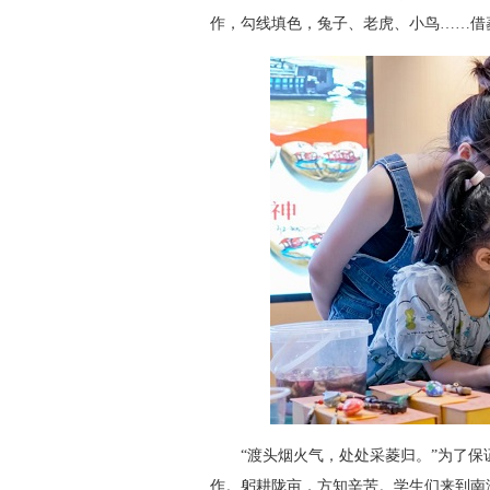
作，勾线填色，兔子、老虎、小鸟……借
“渡头烟火气，处处采菱归。”为了保
作。躬耕陇亩，方知辛苦。学生们来到南