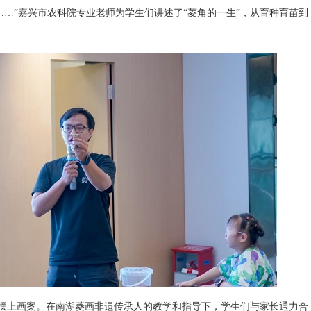
……”嘉兴市农科院专业老师为学生们讲述了“菱角的一生”，从育种育苗到
上画案。在南湖菱画非遗传承人的教学和指导下，学生们与家长通力合