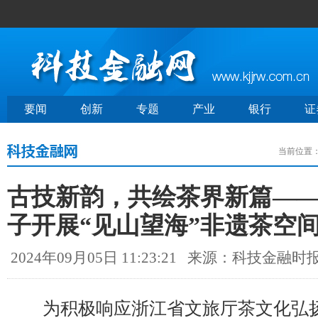
要闻
创新
专题
产业
银行
证
当前位置
古技新韵，共绘茶界新篇—
子开展“见山望海”非遗茶空
2024年09月05日 11:23:21
来源：科技金融时
为积极响应浙江省文旅厅茶文化弘扬