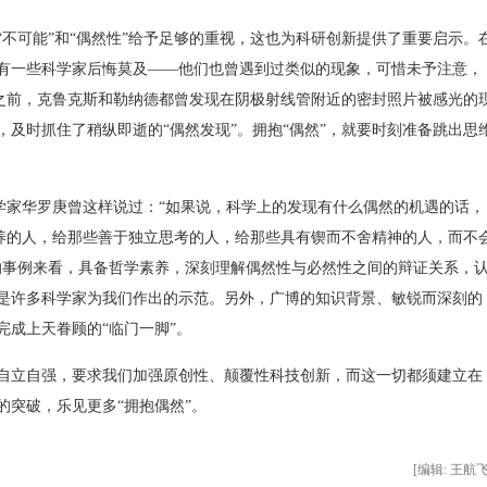
可能”和“偶然性”给予足够的重视，这也为科研创新提供了重要启示。
有一些科学家后悔莫及——他们也曾遇到过类似的现象，可惜未予注意，
之前，克鲁克斯和勒纳德都曾发现在阴极射线管附近的密封照片被感光的
及时抓住了稍纵即逝的“偶然发现”。拥抱“偶然”，就要时刻准备跳出思
学家华罗庚曾这样说过：“如果说，科学上的发现有什么偶然的机遇的话，
素养的人，给那些善于独立思考的人，给那些具有锲而不舍精神的人，而不
的事例来看，具备哲学素养，深刻理解偶然性与必然性之间的辩证关系，
是许多科学家为我们作出的示范。另外，广博的知识背景、敏锐而深刻的
完成上天眷顾的“临门一脚”。
立自强，要求我们加强原创性、颠覆性科技创新，而这一切都须建立在
的突破，乐见更多“拥抱偶然”。
[编辑: 王航飞