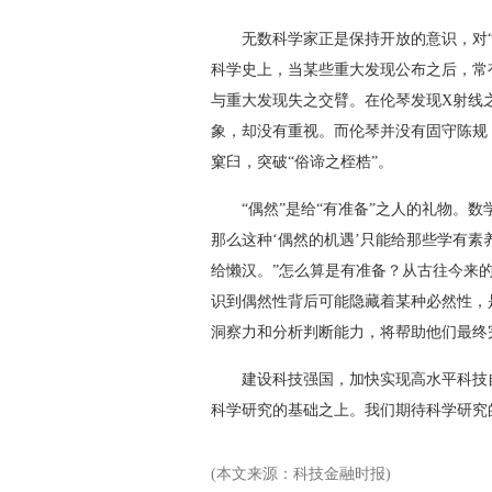
无数科学家正是保持开放的意识，对“不
科学史上，当某些重大发现公布之后，常
与重大发现失之交臂。在伦琴发现X射线
象，却没有重视。而伦琴并没有固守陈规，
窠臼，突破“俗谛之桎梏”。
“偶然”是给“有准备”之人的礼物。数
那么这种‘偶然的机遇’只能给那些学有
给懒汉。”怎么算是有准备？从古往今来
识到偶然性背后可能隐藏着某种必然性，
洞察力和分析判断能力，将帮助他们最终
建设科技强国，加快实现高水平科技自
科学研究的基础之上。我们期待科学研究
(本文来源：科技金融时报)