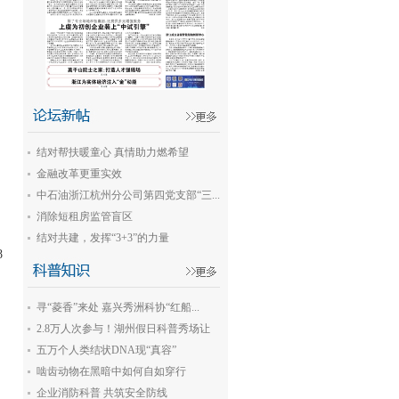
；
结对帮扶暖童心 真情助力燃希望
金融改革更重实效
中石油浙江杭州分公司第四党支部“三...
消除短租房监管盲区
结对共建，发挥“3+3”的力量
8
，
寻“菱香”来处 嘉兴秀洲科协“红船...
2.8万人次参与！湖州假日科普秀场让
。
孩...
五万个人类结状DNA现“真容”
啮齿动物在黑暗中如何自如穿行
企业消防科普 共筑安全防线