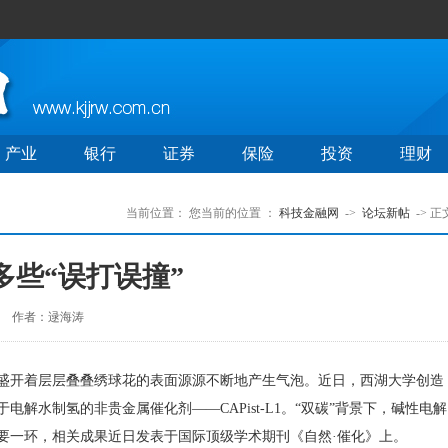
产业
银行
证券
保险
投资
理财
当前位置：
您当前的位置 ：
科技金融网
->
论坛新帖
-> 正
多些“误打误撞”
作者：逯海涛
开着层层叠叠绣球花的表面源源不断地产生气泡。近日，西湖大学创造
解水制氢的非贵金属催化剂——CAPist-L1。“双碳”背景下，碱性电解
要一环，相关成果近日发表于国际顶级学术期刊《自然·催化》上。