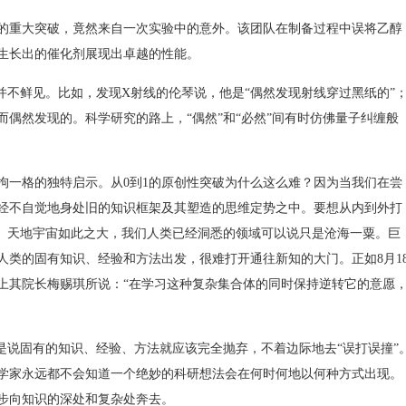
重大突破，竟然来自一次实验中的意外。该团队在制备过程中误将乙醇
生长出的催化剂展现出卓越的性能。
不鲜见。比如，发现X射线的伦琴说，他是“偶然发现射线穿过黑纸的”
偶然发现的。科学研究的路上，“偶然”和“必然”间有时仿佛量子纠缠般
一格的独特启示。从0到1的原创性突破为什么这么难？因为当我们在尝
经不自觉地身处旧的知识框架及其塑造的思维定势之中。要想从内到外打
事。天地宇宙如此之大，我们人类已经洞悉的领域可以说只是沧海一粟。巨
人类的固有知识、经验和方法出发，很难打开通往新知的大门。正如8月1
礼上其院长梅赐琪所说：“在学习这种复杂集合体的同时保持逆转它的意愿
说固有的知识、经验、方法就应该完全抛弃，不着边际地去“误打误撞”
学家永远都不会知道一个绝妙的科研想法会在何时何地以何种方式出现。
步向知识的深处和复杂处奔去。