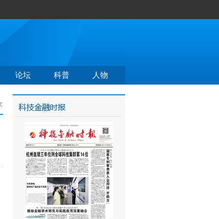
论坛
科普
人物
文