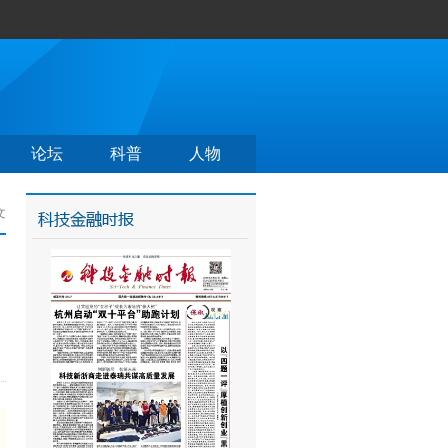
论坛
科普
人物
文