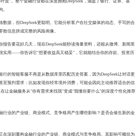
蛋”。整个金融行业都在深度拥抱DeepSeek，涵盖了银行、证券、基
构。
，但DeepSeek更聪明。它能分析客户在社交媒体的动态、手写的合
零散信息拼成完整的风险画像。
要花好几天，现在DeepSeek能秒读海量资料，还能从微博、新闻里
者也很实用——你告诉它“想要收益高又稳妥”，它就能结合你的存款、投资历
智能客服不再是从数据库里匹配历史答案，因为DeepSeek让对话更
甚至预判需求：比如发现你经常境外消费，可能会因此主动推荐适合的信
正在让金融服务从“你有需求来找我”变成“我懂你要什么”的深度个性化推荐
将对金融行业的产业链、商业模式、竞争格局产生哪些影响？是否会催生新的金
eek正在深刻重构金融行业的产业链、商业模式与竞争格局。其影响可概括为