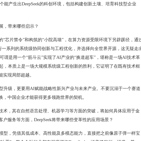
培育一个能产生出DeepSeek的科创环境，包括构建创新土壤、培育科技型企业
的发展，带来哪些启示？
发起的“芯片禁令”和构筑的“小院高墙”，在算力资源受限环境下另辟蹊径，通
进行一系列的系统级协同创新与工程优化，并选择向全世界开源，这无疑走
，可谓是用一个“筋斗云”实现了AI产业的“换道超车”，堪称是一场AI技术革
I的崛起，本质上是一场大规模系统级工程创新的胜利，它证明了在既有技术框
能实现局部超越。
升级，更要用AI赋能战略性新兴产业与未来产业。不要沉溺于一个赛道
换，中国企业才能获得更多领跑世界的契机。
工智能技术，其在自然语言处理、机器学习等方面的突破，将如何具体应用于金
户服务等方面，DeepSeek将带来哪些变革性的应用场景？
源AI大模型，凭借其低成本、高性能及多模态能力，直接把之前像原子弹一样宝