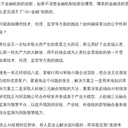
”的本质在于金融机制的创新，如果不清楚金融机制创新在哪里、哪里的金融流程
是完成不了“AI+金融”创新的。
应用，可能面临哪些技术、伦理、监管等方面的挑战？如何确保算法的公平性和
险？
类社会又一次钻木取火所产生的星星之火的话，那么用好了会造福人类，
上新一轮生产力的大解放，用不好就会成为人类社会雪崩前的第一片雪
然面临着技术、伦理、监管等方面的挑战。
候难免一本正经胡说八道。某银行用AI审核小微企业贷款，把企业主在朋友
差点错拒优质客户。要避免这个问题的发生，解决方案之一是用本地知识库
决方案之二是采取人机物三元融合智能的方法，重要决策必须由AI初筛加
研究院正与同花顺公司合作研发并形成基于产业大模型、人机物三元融合
监测与预警平台，以提升我国供应链、产业链、价值链的群智融合服务能
联合监测与风险预警能力。
止AI歧视特定群体。有人是这么解决该问题的，即采取定期“道德考