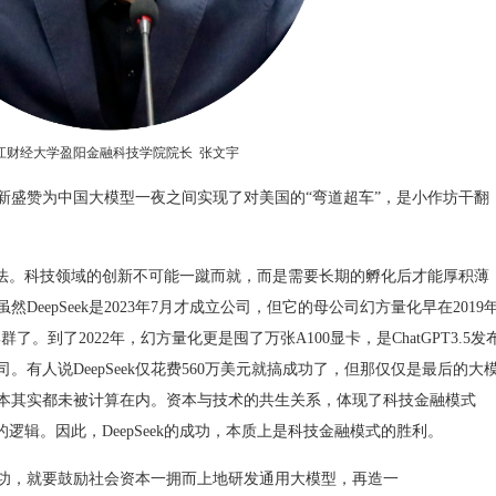
江财经大学盈阳金融科技学院院长 张文宇
大胆创新盛赞为中国大模型一夜之间实现了对美国的“弯道超车”，是小作坊干翻
说法。科技领域的创新不可能一蹴而就，而是需要长期的孵化后才能厚积薄
虽然DeepSeek是2023年7月才成立公司，但它的母公司幻方量化早在2019
。到了2022年，幻方量化更是囤了万张A100显卡，是ChatGPT3.5发
有人说DeepSeek仅花费560万美元就搞成功了，但那仅仅是最后的大
本其实都未被计算在内。资本与技术的共生关系，体现了科技金融模式
逻辑。因此，DeepSeek的成功，本质上是科技金融模式的胜利。
成功，就要鼓励社会资本一拥而上地研发通用大模型，再造一