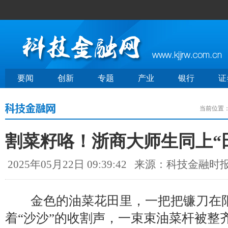
要闻
创新
专题
产业
银行
证
当前位置
割菜籽咯！浙商大师生同上“
2025年05月22日 09:39:42
来源：科技金融时
金色的油菜花田里，一把把镰刀在阳
着“沙沙”的收割声，一束束油菜杆被整