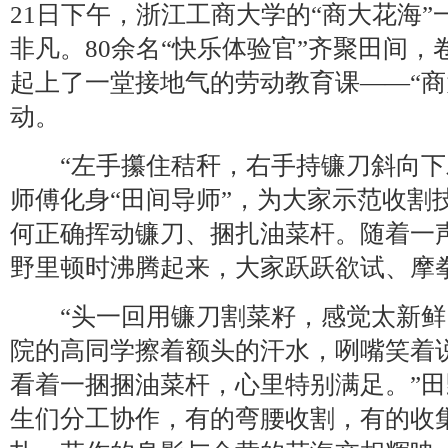
21日下午，浙江工商大学的“商大花海
非凡。80余名“快乐体验官”齐聚田间
起上了一堂接地气的劳动教育课——“商
动。
“左手攥住秸秆，右手持镰刀斜向下
师傅化身“田间导师”，为大家示范收割
何正确挥动镰刀、捆扎油菜杆。随着一声
野里顿时沸腾起来，大家跃跃欲试、摩
“头一回用镰刀割菜籽，感觉太新鲜
院的高同学擦着额头的汗水，咧嘴笑着
看着一捆捆油菜杆，心里特别满足。”
生们分工协作，有的弯腰收割，有的收