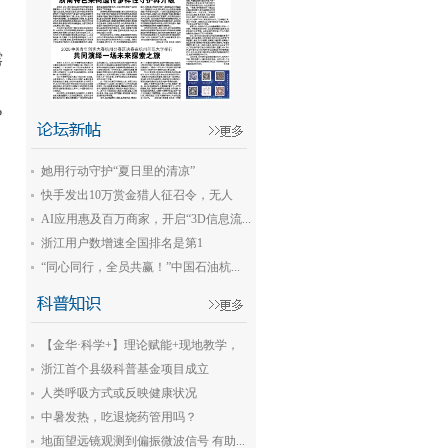
露
?
她用行动守护“夏日里的清凉”
快手发出10万赏金猎人征召令，无人
机...
AI应用惠及百万商家，开启“3D信息流...
浙江用户数增速全国排名是第1
名，“银...
“同心同行，全员共赢！”中国石油杭...
【金华·科学+】理论赋能+现地教学，
新...
浙江首个县级科普基金项目成立
人类呼吸方式或反映健康状况
中暑发热，吃退烧药管用吗？
地面望远镜观测到偏振微波信号 有助...