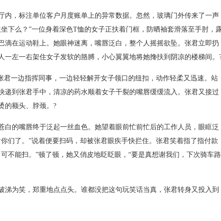
内，标注单位客户月度账单上的异常数据。忽然，玻璃门外传来了一声
微坐下么？”一位身着深色T恤的女子正扶着门框，防晒袖套滑落至手肘，
巴滴在运动鞋上。她眼神迷离，嘴唇泛白，整个人摇摇欲坠。张君立即扔
人一左一右架住女子发软的胳膊，小心翼翼地将她搀扶到阴凉的楼梯间。
张君一边指挥同事，一边轻轻解开女子领口的纽扣，动作轻柔又迅速。站
快递到张君手中，清凉的药水顺着女子干裂的嘴唇缓缓流入。张君又接过
烫的额头、脖颈。?
白的嘴唇终于泛起一丝血色。她望着眼前忙前忙后的工作人员，眼眶泛
谢你们了。”说着便要扫码，却被张君眼疾手快拦住。张君笑着指了指付款
，可不能扫。”顿了顿，她又俏皮地眨眨眼，“要是真想谢我们，下次骑车路
涕为笑，郑重地点点头。谁都没把这句玩笑话当真，张君转身又投入到