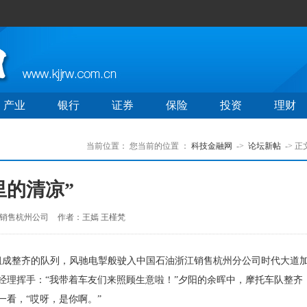
产业
银行
证券
保险
投资
理财
当前位置：
您当前的位置 ：
科技金融网
->
论坛新帖
-> 正
日里的清凉”
销售杭州公司
作者：王嫣 王槿梵
成整齐的队列，风驰电掣般驶入中国石油浙江销售杭州分公司时代大道
经理挥手：“我带着车友们来照顾生意啦！”夕阳的余晖中，摩托车队整齐
看，“哎呀，是你啊。”