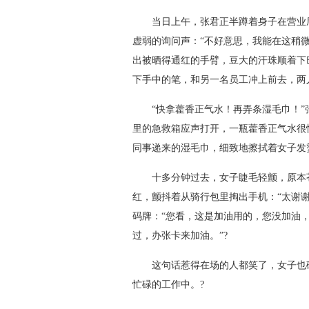
当日上午，张君正半蹲着身子在营业厅
虚弱的询问声：“不好意思，我能在这稍
出被晒得通红的手臂，豆大的汗珠顺着下
下手中的笔，和另一名员工冲上前去，两
“快拿藿香正气水！再弄条湿毛巾！”
里的急救箱应声打开，一瓶藿香正气水很
同事递来的湿毛巾，细致地擦拭着女子发
十多分钟过去，女子睫毛轻颤，原本苍
红，颤抖着从骑行包里掏出手机：“太谢
码牌：“您看，这是加油用的，您没加油
过，办张卡来加油。”?
这句话惹得在场的人都笑了，女子也破
忙碌的工作中。?