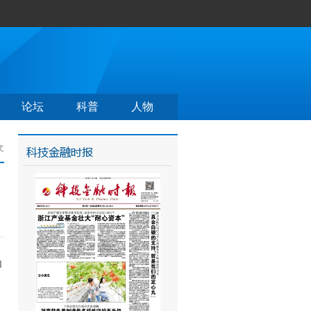
论坛
科普
人物
文
加