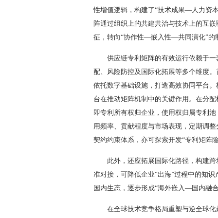
性增值逻辑，构建了“技术成果—人力资
阵通过组织上的共建共治与技术上的互嵌
征，转向“协作性—嵌入性—共同演化”的
供应链专利矩阵的有效运行依赖于一套
配、风险防控及国际化拓展等多个维度。
依托数字基础设施，打造高效协同平台。
台在推动矩阵机制中的关键作用。在分配
即专利所有权归企业，使用权归属专利池
用频率、贡献程度与市场表现，定期调整
契约约束体系，亦可探索开发“专利矩阵
此外，还应拓展国际化路径，构建跨境
准对接，可降低企业“出海”过程中的知
国内生态，逐步形成“海外嵌入—国内融
在全球技术竞争格局重塑与逆全球化趋