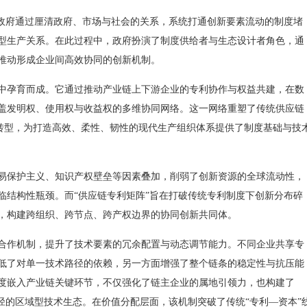
政府通过厘清政府、市场与社会的关系，系统打通创新要素流动的制度堵
型生产关系。在此过程中，政府扮演了制度供给者与生态设计者角色，通
推动形成企业间高效协同的创新机制。
孕育而成。它通过推动产业链上下游企业的专利协作与权益共建，在数
盖发明权、使用权与收益权的多维协同网络。这一网络重塑了传统供应链
”转型，为打造高效、柔性、韧性的现代生产组织体系提供了制度基础与技
保护主义、知识产权壁垒等因素叠加，削弱了创新资源的全球流动性，
临结构性瓶颈。而“供应链专利矩阵”旨在打破传统专利制度下创新分布碎
，构建跨组织、跨节点、跨产权边界的协同创新共同体。
作机制，提升了技术要素的冗余配置与动态调节能力。不同企业共享专
低了对单一技术路径的依赖，另一方面增强了整个链条的稳定性与抗压能
度嵌入产业链关键环节，不仅强化了链主企业的属地引领力，也构建了
径的区域型技术生态。在价值分配层面，该机制突破了传统“专利—资本”