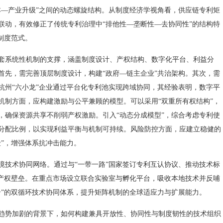
本—产业升级”之间的动态螺旋结构。从制度经济学视角看，供应链专利矩
联动，有效修正了传统专利治理中“排他性—垄断性—去协同性”的结构特
制度范式。
系统性机制的支撑，涵盖制度设计、产权结构、数字化平台、利益分
首先，需完善顶层制度设计，构建“政府—链主企业”共治架构。其次，需
杭州“六小龙”企业通过平台化专利池实现跨域协同，其经验表明，数字平
机制方面，应构建激励与公平兼顾的模型。可以采用“双重所有权结构”，
，确保资源共享不削弱产权激励。引入“动态分成模型”，综合考虑专利使
分配比例，以实现利益平衡与机制可持续。风险防控方面，应建立稳健的
险”，增强体系抗冲击能力。
技术协同网络。通过与“一带一路”国家签订专利互认协议、推动技术标
识产权壁垒。在重点市场设立联合实验室与孵化平台，吸收本地技术并反哺
合”的双循环技术协同体系，提升矩阵机制的全球适应力与扩展能力。
势加剧的背景下，如何构建兼具开放性、协同性与制度韧性的技术组织