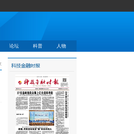
论坛
科普
人物
文