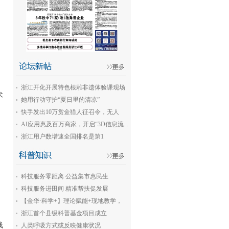
浙江开化开展特色根雕非遗体验课现场
术
教学
她用行动守护“夏日里的清凉”
快手发出10万赏金猎人征召令，无人
机...
AI应用惠及百万商家，开启“3D信息流...
浙江用户数增速全国排名是第1
名，“银...
科技服务零距离 公益集市惠民生
科技服务进田间 精准帮扶促发展
【金华·科学+】理论赋能+现地教学，
新...
浙江首个县级科普基金项目成立
线
人类呼吸方式或反映健康状况