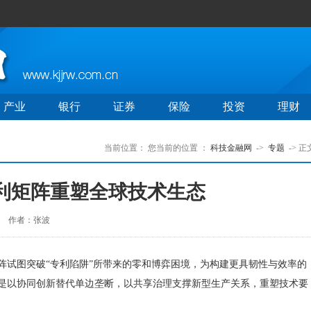
产业
银行
证券
保险
投资
理财
当前位置：
您当前的位置 ：
科技金融网
->
专题
-> 正
专利矩阵重塑全球技术生态
作者：张波
试图突破“专利陷阱”所带来的零和博弈困境，为构建更具韧性与效率的
是以协同创新替代单边垄断，以共享治理支撑新型生产关系，重塑技术要