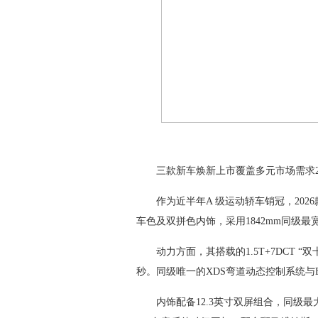
三款新车焕新上市覆盖多元市场需求2026
作为近半年A 级运动轿车销冠，2026款
车色及双拼色内饰，采用1842mm同级最宽车
动力方面，其搭载的1.5T+7DCT “双十
秒。同级唯一的XDS弯道动态控制系统与E
内饰配备12.3英寸双屏组合，同级最大