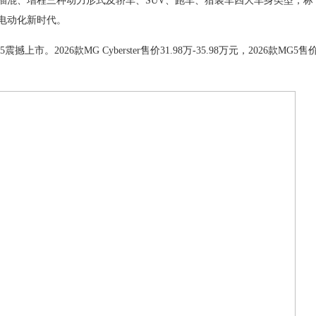
插混、增程三种动力形式及轿车、SUV、跑车、猎装车四大车身类型，标
电动化新时代。
撼上市。2026款MG Cyberster售价31.98万-35.98万元，2026款MG5售