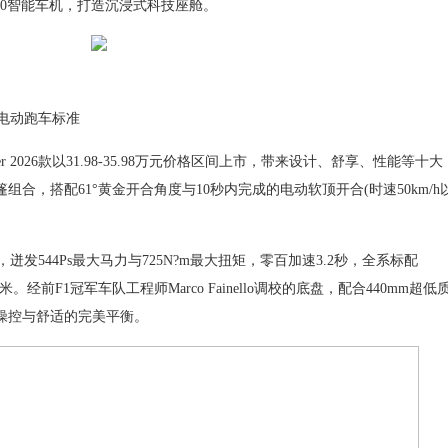
.0智能车机，打造沉浸式科技座舱。
重塑电动跑车标准
 2026款以31.98-35.98万元价格区间上市，带来设计、舒享、性能等十大
组合，搭配61°黄金开合角度与10秒内完成的电动软顶开合(时速50km/h
44Ps最大马力与725N?m最大扭矩，零百加速3.2秒，全系标配
。经前F1冠军车队工程师Marco Fainello调校的底盘，配合440mm超低
操控与舒适的完美平衡。