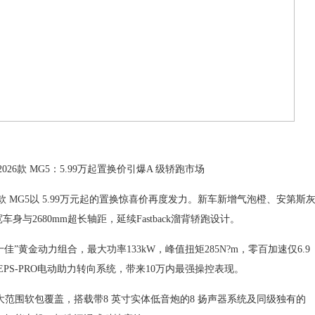
款 MG5：5.99万起置换价引爆A 级轿跑市场
 MG5以 5.99万元起的置换惊喜价再度发力。新车新增气泡橙、安第斯
身与2680mm超长轴距，延续Fastback溜背轿跑设计。
佳”黄金动力组合，最大功率133kW，峰值扭矩285N?m，零百加速仅6.9
PS-PRO电动助力转向系统，带来10万内最强操控表现。
范围软包覆盖，搭载带8 英寸实体低音炮的8 扬声器系统及同级独有的