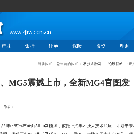
产业
银行
证券
保险
投资
理财
当前位置：
您当前的位置 ：
科技金融网
->
论坛新帖
-> 正
rster、MG5震撼上市，全新MG4官图发
作者：
G品牌正式宣布全面All in新能源，依托上汽集团强大技术底座，计划未来