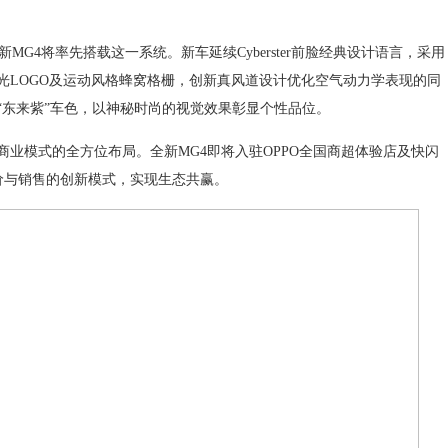
新MG4将率先搭载这一系统。新车延续Cyberster前脸经典设计语言，采用
光LOGO及运动风格蜂窝格栅，创新真风道设计优化空气动力学表现的同
“东来紫”车色，以神秘时尚的视觉效果彰显个性品位。
模式的全方位布局。全新MG4即将入驻OPPO全国商超体验店及快闪
价与销售的创新模式，实现生态共赢。