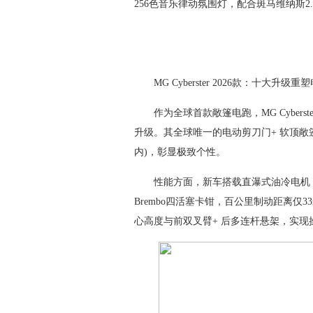
256色音乐律动氛围灯，配合斑马维纳斯2
MG Cyberster 2026款：十大升级
作为全球首款敞篷电跑，MG Cyberster
升级。其全球唯一的电动剪刀门+ 软顶敞篷
内)，彰显极致个性。
性能方面，新车搭载直瀑式油冷电机，迸发5
Brembo四活塞卡钳，百公里制动距离仅33米
心高度与前双叉臂+ 后多连杆悬架，实现