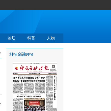
论坛
科普
人物
文
2