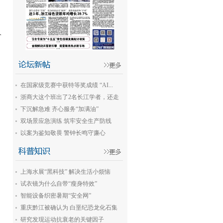
价
在国家级竞赛中获特等奖成绩 “AI...
浙商大这个班出了2名长江学者，还走
出...
下沉解急难 齐心服务“加满油”
双场景应急演练 筑牢安全生产防线
以案为鉴知敬畏 警钟长鸣守廉心
上海水展“黑科技” 解决生活小烦恼
试衣镜为什么自带“瘦身特效”
智能设备织密暑期“安全网”
重庆黔江被确认为 白垩纪恐龙化石集
群...
研究发现运动抗衰老的关键因子