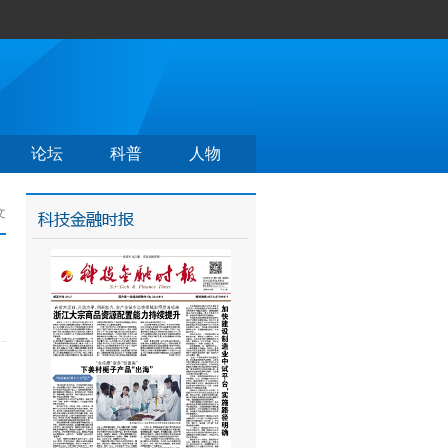
论坛
科普
人物
文