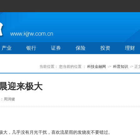
产业
银行
证券
保险
投资
理财
当前位置：
您当前的位置 ：
科技金融网
->
科普知识
-> 正
凌晨迎来极大
：周润健
极大，几乎没有月光干扰，喜欢流星雨的发烧友不要错过。