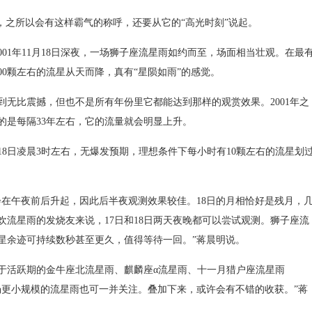
之所以会有这样霸气的称呼，还要从它的“高光时刻”说起。
01年11月18日深夜，一场狮子座流星雨如约而至，场面相当壮观。在最
00颗左右的流星从天而降，真有“星陨如雨”的感觉。
无比震撼，但也不是所有年份里它都能达到那样的观赏效果。2001年之
的是每隔33年左右，它的流量就会明显上升。
日凌晨3时左右，无爆发预期，理想条件下每小时有10颗左右的流星划
午夜前后升起，因此后半夜观测效果较佳。18日的月相恰好是残月，
流星雨的发烧友来说，17日和18日两天夜晚都可以尝试观测。狮子座流
星余迹可持续数秒甚至更久，值得等待一回。”蒋晨明说。
活跃期的金牛座北流星雨、麒麟座α流星雨、十一月猎户座流星雨
场更小规模的流星雨也可一并关注。叠加下来，或许会有不错的收获。”蒋