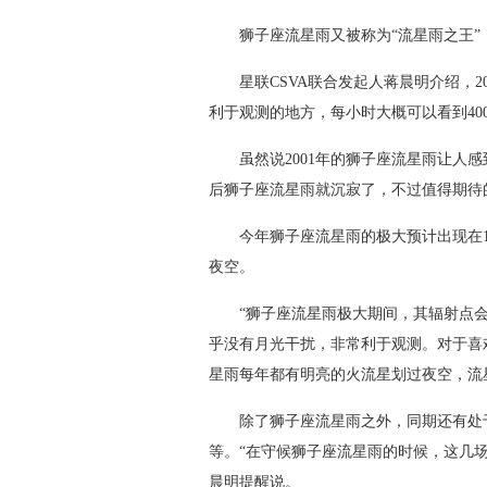
狮子座流星雨又被称为“流星雨之王”，
星联CSVA联合发起人蒋晨明介绍，20
利于观测的地方，每小时大概可以看到40
虽然说2001年的狮子座流星雨让人感到
后狮子座流星雨就沉寂了，不过值得期待
今年狮子座流星雨的极大预计出现在18
夜空。
“狮子座流星雨极大期间，其辐射点会在
乎没有月光干扰，非常利于观测。对于喜欢
星雨每年都有明亮的火流星划过夜空，流
除了狮子座流星雨之外，同期还有处于
等。“在守候狮子座流星雨的时候，这几
晨明提醒说。