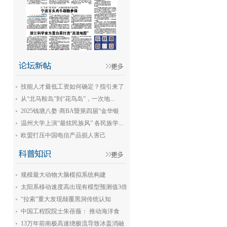
技能人才最低工资如何确定？指引来了
从“北马鞍岛”到“花鸟岛”，一次地...
2025钱塘八婺·商BA暨第四届“金华银
行...
温州大学上演“最炫民族风” 各民族学...
欧盟打压中国电信产品损人害己
规模最大动物大脑模拟系统构建
太阳系移动速度高出现有模型预测值3倍
“拉索”重大发现颠覆黑洞传统认知
中国工程院院士朱蓓薇： 推动海洋食
品...
13万年前南极高速绕极流导致冰盖消融