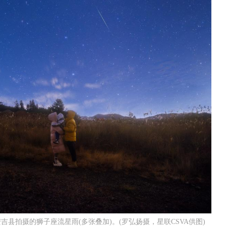
市安吉县拍摄的狮子座流星雨(多张叠加)。(罗弘扬摄，星联CSVA供图)