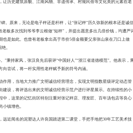
，让历史建筑原貌、江南风物、非遗传承、村规民俗等文化美的元素在老
皆碑。原来，无论是电子秤还是杆秤，让“张记秤”历久弥新的根本还是诚
姓老板多次找到爷爷李云根做“短秤”，并提出愿意多出几倍价钱，均遭严
期也是如此。也曾有老板拿出高于市价5倍金额要父亲张山泉在刀口上做
回绝。
”秉持家风，张汉良先后获评“中国好人”“浙江省道德模范”。他表示，
方向尝试，将一杆实用性老秤赋予新的符号内涵。
作用，当地大力推广文明诚信经营理念，实现文明指数星级评定动态管
街建设，将评选出来的文明诚信经营示范户进行评星展示。在持续性的小
程中，这里的记忆街区特别注重对张记秤店、理发匠、百年汤包店等良心
尚小镇增色。
远近闻名的泥塑达人许良国踏进第二课堂，手把手地把30年工艺美术技