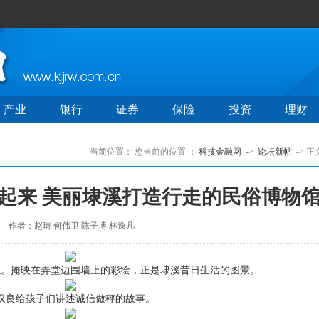
产业
银行
证券
保险
投资
理财
当前位置：
您当前的位置 ：
科技金融网
->
论坛新帖
-> 正
了起来 美丽埭溪打造行走的民俗博物
作者：赵琦 何伟卫 陈子博 林逸凡
绳。掩映在弄堂边围墙上的彩绘，正是埭溪昔日生活的图景。
汉良给孩子们讲述诚信做秤的故事。