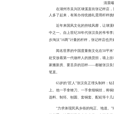
清晨
在湖州市吴兴区埭溪直街张记秤店，近
人多了起来，有筹办传统婚礼需用杆秤挑
近年来国风文化的持续风靡，让埭溪镇
中之一。自上世纪30年代张汉良的爷爷李
步淘汰“16两”计量的杆秤，张记秤店也
闻名世界的中国度量衡文化在50平米“
处安放着第一代做秤人的挑货担，墙上挂
家搬新房、要丢弃的旧秤——都被张汉良
笔直。
63岁的“匠人”张汉良正埋头制秤：钻
上。他一手拿锉刀、一手拿细铜丝，将铜
选料、制坯、刨圆、套铜套、配砣等十几
“力求体现民风乡俗的纯正、地道。”埭