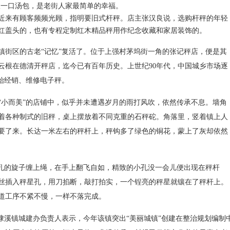
嘬一口汤包，是老街人家最简单的幸福。
来有顾客频频光顾，指明要旧式杆秤。店主张汉良说，选购杆秤的年轻
红盖头的，也有专程定制红木精品秤用作纪念收藏和家居装饰的。
街区的古老“记忆”复活了。位于上强村茅坞街一角的张记秤店，便是其
云根在德清开秤店，迄今已有百年历史。上世纪90年代，中国城乡市场逐
开始经销、维修电子秤。
小而美”的店铺中，似乎并未遭遇岁月的雨打风吹，依然传承不息。墙角
着各种制式的旧秤，桌上摆放着不同克重的石秤砣。角落里，竖着镇上人
要了来。长达一米左右的秤杆上，秤钩多了绿色的铜花，蒙上了灰却依然
孔的旋子缠上绳，在手上翻飞自如，精致的小孔没一会儿便出现在秤杆
丝插入秤星孔，用刀掐断，敲打拍实，一个锃亮的秤星就镶在了秤杆上。
道工序不紧不慢，一样不落完成。
溪镇城建办负责人表示，今年该镇突出“美丽城镇”创建在整治规划编制