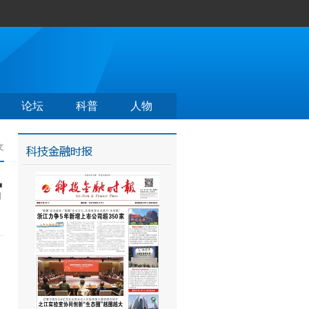
论坛
科普
人物
文
馆