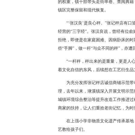
的权重，镇干部带头走街串巷、查阅典籍
镇区完整保留和现代恢复。
“‘张汉良’是良心秤。”张记秤店有口
经营的“三字经”。张汉良说，曾经有位俞
拒绝，即便是在家庭困难、因病卧床的时
些“手脚”，做一杆“与众不同的秤”，亦遭
“一杆秤，秤出来的是重量，更是人心。
着文化自信的东风，后续想在工艺衍生品
为充分发挥张记秤店诚信商铺示范带动
理，去年以来，埭溪镇深入开展文明示范
城镇环境综合整治等提升改造工作推进过
商家的扶持，让人们重拾老街记忆，为时
在上强小学非物质文化遗产传承基地，
艺教给孩子们。