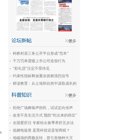
柯桥村居三务公开平台形成“范本”
千万罚单震慑上市公司造假行为
“彩礼贷”注定不受待见
约束性指标释放重农抓粮强烈信号
耕读教育：从土地和自然中汲取成长的
力量
拒绝广场舞噪声扰民，试试定向传声
改变不良生活方式 预防“吃出来的癌症”
全国爱肝日 专家给出春季养肝五步法
低糖电饭煲 是黑科技还是智商税？
中
地磁场的两极反转，曾引发物种大灭