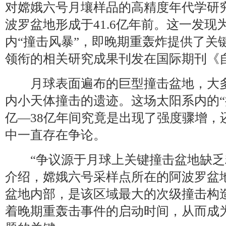
对嫦娥六号月壤样品的高精度年代学研
波罗盆地形成于41.6亿年前。这一发
内“撞击风暴”，即晚期重轰炸提供了关
领衔的相关研究成果刊发在国际期刊《
月球表面遍布的巨型撞击盆地，大多
内小天体撞击的遗迹。这场太阳系内的“
亿—38亿年间究竟是出现了强度骤增，
中一直存在争论。
“争议源于月球上关键撞击盆地缺乏
介绍，嫦娥六号采样点所在的阿波罗盆
盆地内部，是该区域最大的次级撞击构
着晚期重轰击事件的启动时间，从而成为