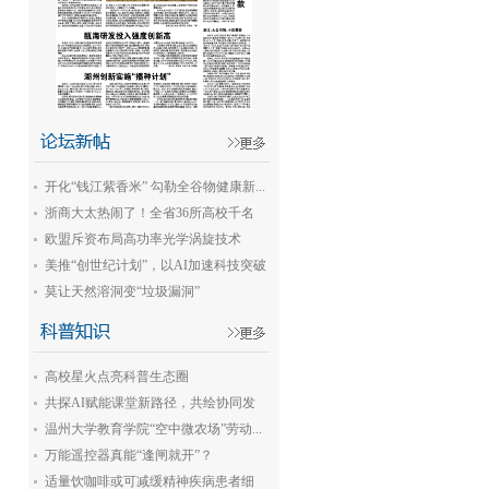
开化“钱江紫香米” 勾勒全谷物健康新...
浙商大太热闹了！全省36所高校千名
教...
欧盟斥资布局高功率光学涡旋技术
美推“创世纪计划”，以AI加速科技突破
莫让天然溶洞变“垃圾漏洞”
高校星火点亮科普生态圈
共探AI赋能课堂新路径，共绘协同发
展...
温州大学教育学院“空中微农场”劳动...
万能遥控器真能“逢闸就开”？
适量饮咖啡或可减缓精神疾病患者细