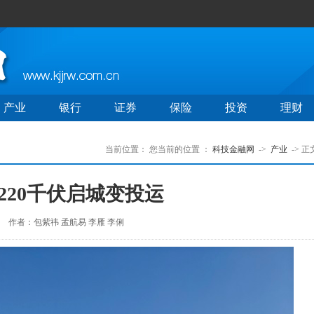
产业
银行
证券
保险
投资
理财
当前位置：
您当前的位置 ：
科技金融网
->
产业
-> 正
220千伏启城变投运
作者：包紫祎 孟航易 李雁 李俐