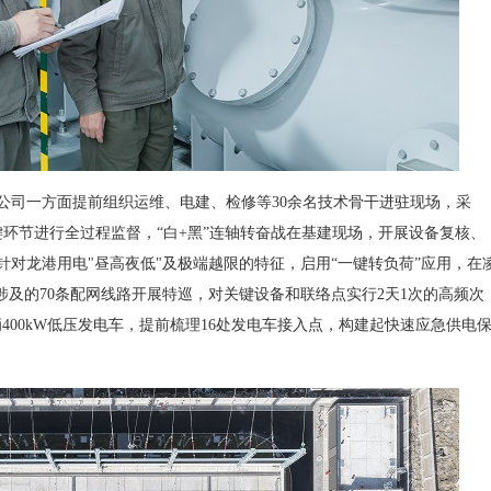
司一方面提前组织运维、电建、检修等30余名技术骨干进驻现场，采
关键环节进行全过程监督，“白+黑”连轴转奋战在基建现场，开展设备复核、
对龙港用电"昼高夜低"及极端越限的特征，启用“一键转负荷”应用，在
涉及的70条配网线路开展特巡，对关键设备和联络点实行2天1次的高频次
2辆400kW低压发电车，提前梳理16处发电车接入点，构建起快速应急供电