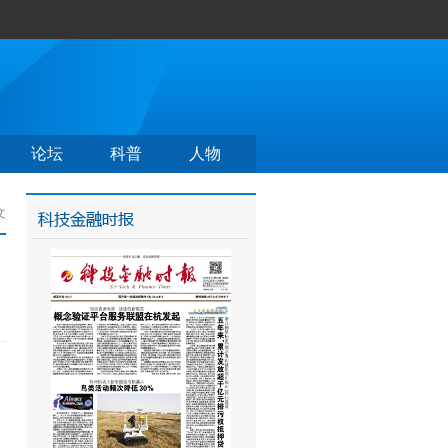
论坛
科普
人物
文