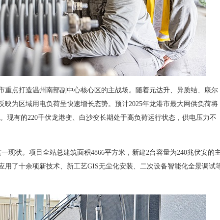
重点打造温州南部副中心核心区的主战场。随着元达升、异质结、康尔
映为区域用电负荷呈快速增长态势。预计2025年龙港市最大网供负荷将
半。现有的220千伏龙港变、白沙变长期处于高负荷运行状态，供电压力不
现状。项目全站总建筑面积4866平方米，新建2台容量为240兆伏安的
应用了十余项新技术、新工艺GIS无尘化安装、二次设备智能化全景调试