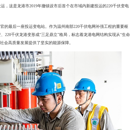
运，这是龙港市2019年撤镇设市后首个在市域内新建投运的220千伏变电
官的最后一座投运变电站。作为温州南部220千伏电网补强工程的重要枢
、220千伏龙港变形成“三足鼎立”格局，标志着龙港电网结构实现从“生命
济社会高质量发展提供了坚实的能源保障。