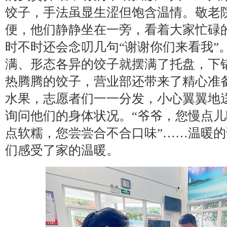
饺子，手法虽显生涩但饱含温情。敬老
便，他们静静坐在一旁，看着大家忙碌
时不时还会念叨几句“谢谢你们来看我”
满、形态各异的饺子就摆满了托盘，下
热腾腾的饺子，营业部还带来了精心准
水果，志愿者们一一分发，小心翼翼地
询问他们的身体状况。“爷爷，您慢点儿
点软糯，您尝尝合不合口味”……温暖
们感受了家的温暖。