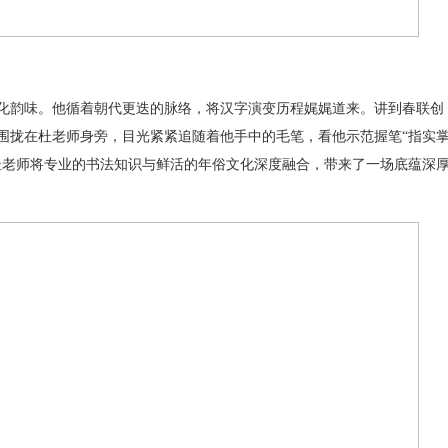
韵味。他循着朝代更迭的脉络，将汉字演变历程娓娓道来。讲到春联创
围拢在杜老师身旁，目光紧紧追随着他手中的毛笔，看他示范握笔“指实
杜老师将专业的书法知识与鲜活的年俗文化深度融合，带来了一场底蕴深