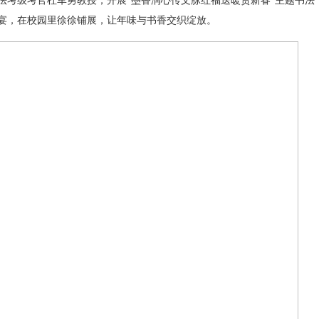
法考级考官杜军勇教授，开展“墨香润心传文脉红福送暖贺新春”主题书法
宴，在校园里徐徐铺展，让年味与书香交织绽放。