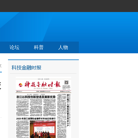
论坛
科普
人物
文
校