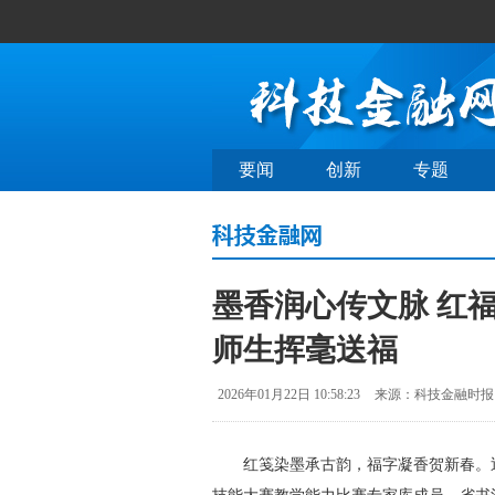
要闻
创新
专题
墨香润心传文脉 红
师生挥毫送福
2026年01月22日 10:58:23
来源：科技金融时报
红笺染墨承古韵，福字凝香贺新春。近