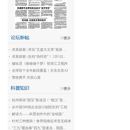
求真探索 | 夯实“五篇大文章”底座 ...
求真探索 | 告别“伪托管”！ 2月1日...
穆祉丞《偷偷做个梦》登浙江卫视跨
年...
全球首个全年龄段覆盖！京东京造AI
玩...
警校携手 共筑心盾
杭州再添“国宝”新成员！“糙汉”壹...
从中国500强企业设计副院长到“工程
科...
解读力——科普创作中的“金钥匙”
针对三种慢病！食养指南征求意见稿来
了
“三九”暖如春“四九”迎速冻，我国...