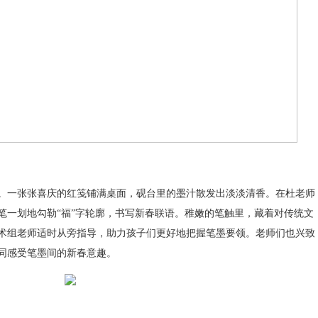
一张张喜庆的红笺铺满桌面，砚台里的墨汁散发出淡淡清香。在杜老师
笔一划地勾勒“福”字轮廓，书写新春联语。稚嫩的笔触里，藏着对传统文
术组老师适时从旁指导，助力孩子们更好地把握笔墨要领。老师们也兴致
同感受笔墨间的新春意趣。