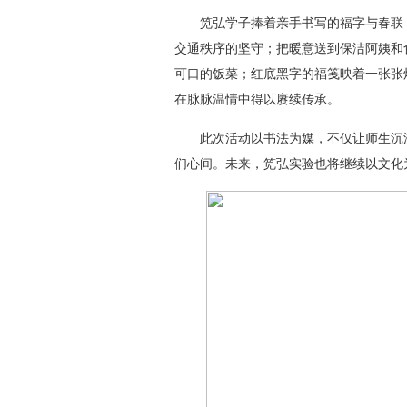
笕弘学子捧着亲手书写的福字与春联，
交通秩序的坚守；把暖意送到保洁阿姨和
可口的饭菜；红底黑字的福笺映着一张张
在脉脉温情中得以赓续传承。
此次活动以书法为媒，不仅让师生沉浸式
们心间。未来，笕弘实验也将继续以文化