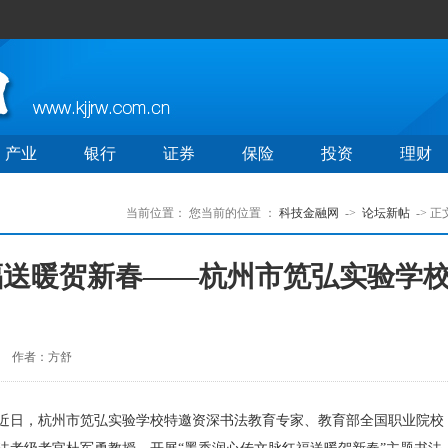
产业
银行
证券
保险
投资
理财
当前位置：
您当前的位置 ：
科技金融网
->
论坛新帖
-> 正
福送暖贺新春——杭州市笕弘实验学
作者：方舒
日，杭州市笕弘实验学校特邀资深书法教育专家、教育部全国职业院校