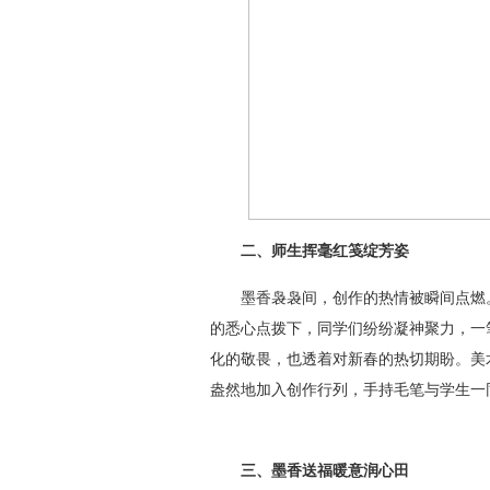
二、师生挥毫红笺绽芳姿
墨香袅袅间，创作的热情被瞬间点燃。
的悉心点拨下，同学们纷纷凝神聚力，一
化的敬畏，也透着对新春的热切期盼。美
盎然地加入创作行列，手持毛笔与学生一
三、墨香送福暖意润心田