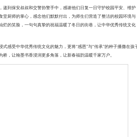
递到保安叔叔和交警协警手中，感谢他们日复一日守护校园平安、维护
食堂厨师的掌心，感念他们默默付出，为师生们营造了整洁的校园环境与
灿烂的笑脸，一句句真挚的祝福温暖了冬日的街巷，让中华优秀传统文化
感受中华优秀传统文化的魅力，更将“感恩”与“传承”的种子播撒在孩
为桥，让翰墨书香浸润更多角落，让新春福韵温暖千家万户。