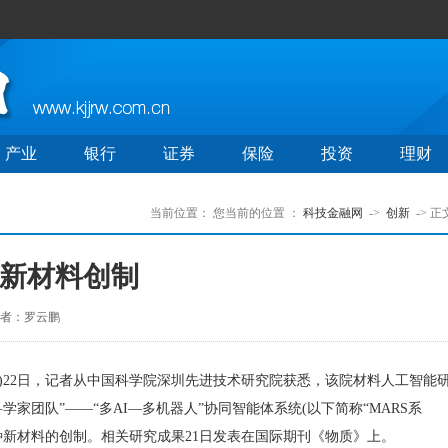
产业
银行
证券
保险
投资
理财
当前位置：
您当前的位置 ：
科技金融网
->
创新
-> 正
速新材料创制
者：罗云鹏
)22日，记者从中国科学院深圳先进技术研究院获悉，该院材料人工智能
学家团队”——“多AI—多机器人”协同智能体系统(以下简称“MARS系
多种新材料的创制。相关研究成果21日发表在国际期刊《物质》上。