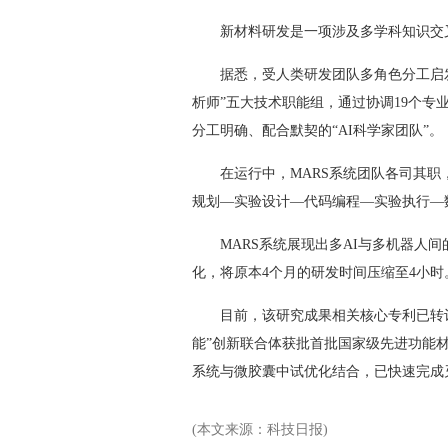
新材料研发是一项涉及多学科知识交叉
据悉，受人类研发团队多角色分工启发，MA
析师”五大技术职能组，通过协调19个专
分工明确、配合默契的“AI科学家团队”。
在运行中，MARS系统团队各司其职
规划—实验设计—代码编程—实验执行—
MARS系统展现出多AI与多机器人间
化，将原本4个月的研发时间压缩至4小时
目前，该研究成果相关核心专利已转让
能”创新联合体获批首批国家级先进功能
系统与微胶囊中试优化结合，已快速完成
(本文来源：科技日报)