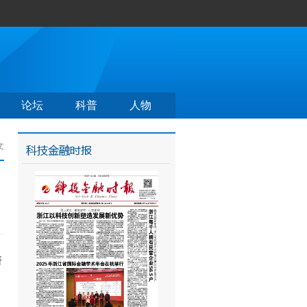
论坛
科普
人物
文
研