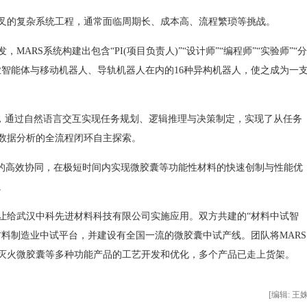
的复杂系统工程，通常面临周期长、成本高、流程繁琐等挑战。
RS系统构建出包含“PI(项目负责人)”“设计师”“编程师”“实验师”“分
业智能体与移动机器人、导轨机器人在内的16种异构机器人，使之成为一
，通过自然语言交互实现任务规划、逻辑推理与决策制定，实现了从任务
数据分析的全流程闭环自主探索。
的高效协同，在极短时间内实现微胶囊等功能性材料的快速创制与性能优
。
给武汉中科先进材料科技有限公司实施应用。双方共建的“材料中试智
材料制造业中试平台，并建设有全国一流的微胶囊中试产线。团队将MARS
灭火微胶囊等多种功能产品的工艺开发和优化，多个产品已走上货架。
[编辑: 王姝