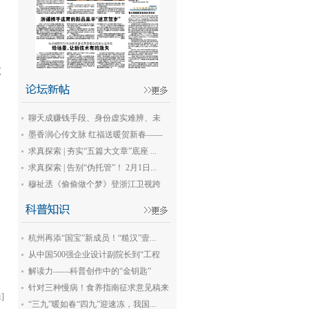
支
聊天成赚钱手段、身份虚实难辨、未
成...
墨香润心传文脉 红福送暖贺新春——
杭...
求真探索 | 夯实“五篇大文章”底座 ...
求真探索 | 告别“伪托管”！ 2月1日...
穆祉丞《偷偷做个梦》登浙江卫视跨
年...
杭州再添“国宝”新成员！“糙汉”壹...
从中国500强企业设计副院长到“工程
科...
解读力——科普创作中的“金钥匙”
针对三种慢病！食养指南征求意见稿来
]
了
“三九”暖如春“四九”迎速冻，我国...