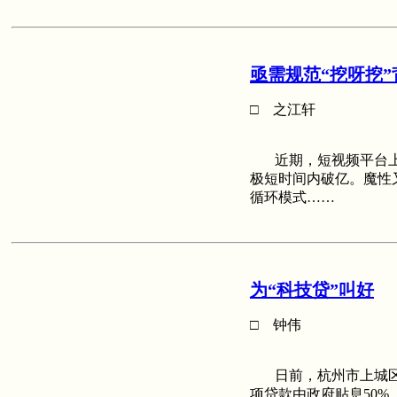
亟需规范“挖呀挖
□ 之江轩
近期，短视频平台上
极短时间内破亿。魔性
循环模式……
为“科技贷”叫好
□ 钟伟
日前，杭州市上城区首
项贷款由政府贴息50%