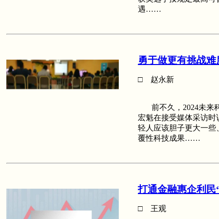
遇……
勇于做更有挑战难
□ 赵永新
前不久，2024未来
宏魁在接受媒体采访时
轻人应该胆子更大一些
覆性科技成果……
打通金融惠企利民
□ 王观