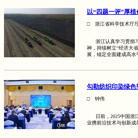
以“四题一评”厚植
□ 浙江省科学技术厅
浙江认真学习贯彻习
神，持续树立“经济大
展，锚定全面建成高水
勾勒纺织印染绿色
□ 钟伟
日前，2025中国浙
业携前沿技术与创新成