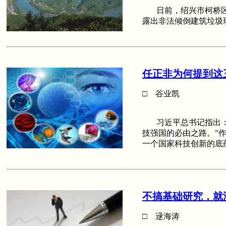
日前，绍兴市柯桥区多
露出非法倾倒建筑垃圾
任正非为何提到这
□ 谷业凯
习近平总书记指出：“
技强国的必由之路。”
一个国家科技创新的底
不搞基础研究，就
□ 逯海涛