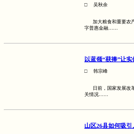
□ 吴秋余
加大粮食和重要农产
字普惠金融……
以蓝领“获捧”让实
□ 韩宗峰
日前，国家发展改革
关情况……
山区26县如何吸引