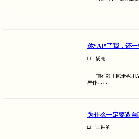
你“AI”了我，还
□ 杨丽
前有歌手陈珊妮用AI
表作……
为什么一定要造自
□ 王钟的