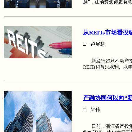
脑”，让消费变得更有
从REITs市场看
□ 赵展慧
新发行29只不动产投资
REITs和首只水利、水
产融协同何以向“新
□ 钟伟
日前，浙江省产投集