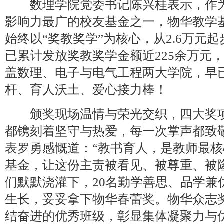
数理学院党委书记陈兴桂表示，作为
影响力最广的校友基金之一，物华教学基
始终以“奖教奖学”为核心，从2.6万元
已累计发放奖教奖学金额近225余万元，
盖数理、电子与电气工程两大学院，早
杆、育人沃土、爱心接力棒！
颁奖现场温情与荣光交织，四大奖项
都镌刻着坚守与热爱，每一次掌声都致
表罗勇感慨道：“教书育人，是教师最
基金，让这份主责被看见、被尊重、被
们默默浇灌下，20名勤学善思、品学兼
生长，妥妥拿下物华春蕾奖。物华众志奖
结奋进的优秀班级，彰显集体凝聚力与