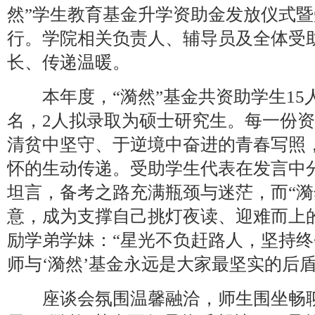
然”学生教育基金升学资助金发放仪式
行。学院相关负责人、辅导员及全体受
长、传递温暖。
本年度，“漪然”基金共资助学生15
名，2人拟录取为硕士研究生。每一份
清贫中坚守、于逆境中奋进的青春写照
怀的生动传递。受助学生代表在发言中
坦言，备考之路充满瓶颈与迷茫，而“漪
意，成为支撑自己挑灯夜读、迎难而上
励学弟学妹：“星光不负赶路人，坚持
师与‘漪然’基金永远是大家最坚实的后盾
座谈会氛围温馨融洽，师生围坐畅聊